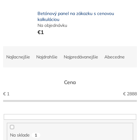
Betónový panel na zákazku s cenovou
kalkuláciou
Na objednávku
€1
R
a
Najlacnejšie
Najdrahšie
Najpredávanejšie
Abecedne
d
e
n
Cena
i
e
€
1
€
2888
p
r
o
d
u
k
Na sklade
1
t