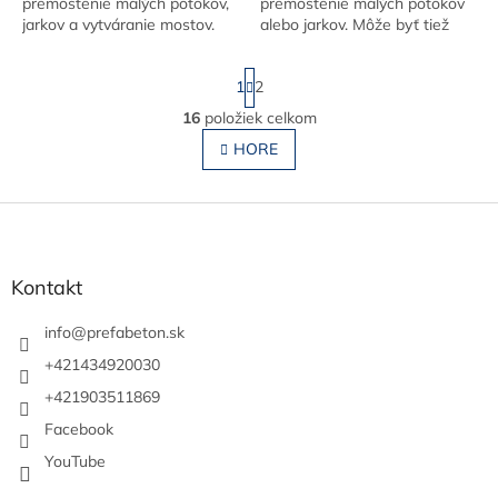
premostenie malých potokov,
premostenie malých potokov
jarkov a vytváranie mostov.
alebo jarkov. Môže byť tiež
Výroba je možná v rôznych
použitý ako strop bez nutnosti
dĺžkach
betónovania alebo šalovania.
S
1
2
Vieme ho...
t
r
16
položiek celkom
O
á
v
HORE
n
l
k
o
á
v
Z
d
a
a
á
n
c
p
i
i
ä
e
Kontakt
e
t
p
i
info
@
prefabeton.sk
r
e
v
+421434920030
k
+421903511869
y
v
Facebook
ý
YouTube
p
i