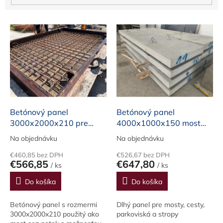
o
v
V
ý
p
i
s
p
r
o
d
Betónový panel
Betónový panel
u
3000x2000x210 pre
4000x1000x150 most
k
most
cez potok
Na objednávku
Na objednávku
t
o
€460,85 bez DPH
€526,67 bez DPH
€566,85
€647,80
v
/ ks
/ ks
Do košíka
Do košíka
Betónový panel s rozmermi
Dlhý panel pre mosty, cesty,
3000x2000x210 použitý ako
parkoviská a stropy