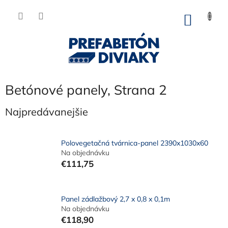
Prejsť
na
NÁKU
obsah
KOŠÍK
Betónové panely
, Strana 2
Najpredávanejšie
Polovegetačná tvárnica-panel 2390x1030x60
Na objednávku
€111,75
Panel zádlažbový 2,7 x 0,8 x 0,1m
Na objednávku
€118,90