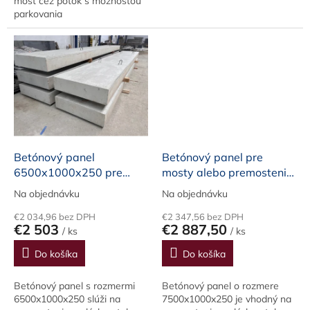
most cez potok s možnosťou
parkovania
Betónový panel
Betónový panel pre
6500x1000x250 pre
mosty alebo premostenia
mosty a premostenia
7500x1000x250
Na objednávku
Na objednávku
€2 034,96 bez DPH
€2 347,56 bez DPH
€2 503
€2 887,50
/ ks
/ ks
Do košíka
Do košíka
Betónový panel s rozmermi
Betónový panel o rozmere
6500x1000x250 slúži na
7500x1000x250 je vhodný na