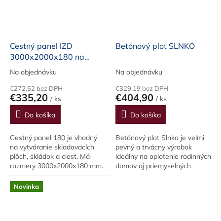
,
b
Cestný panel IZD
Betónový plot SLNKO
3000x2000x180 na
vytváranie skladovacích
Na objednávku
Na objednávku
plôch, skládok a ciest
€272,52 bez DPH
€329,19 bez DPH
€335,20
€404,90
/ ks
/ ks
Do košíka
Do košíka
Cestný panel 180 je vhodný
Betónový plot Slnko je veľmi
na vytváranie skladovacích
pevný a trvácny výrobok
plôch, skládok a ciest. Má
ideálny na oplotenie rodinných
rozmery 3000x2000x180 mm.
domov aj priemyselných
Betónový panel je možné
areálov s váhou 1450 kg,
použiť aj ako ochranu na
dĺžkou 2750 mm, výškou 1900
Novinka
vysokotlaký plynovod....
mm a hrúbkou 150 mm