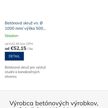
Betónová skruž vn. Ø
1000 mm/ výška 500
mm/90mm
Skladom
od €42,40 bez DPH
€52,15
od
/ ks
DETAIL
Betónová skruž pre výstuž
studní a kanalizačných
otvorov.
Výrobca betónových výrobkov,