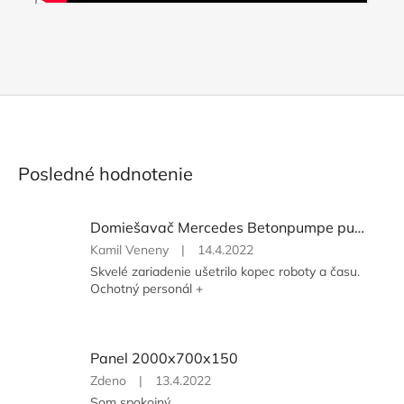
Posledné hodnotenie
Domiešavač Mercedes Betonpumpe putzmeister 7 m3 dosah 21 metrov
Hodnotenie
Kamil Veneny
|
14.4.2022
produktu
Skvelé zariadenie ušetrilo kopec roboty a času.
je
Ochotný personál +
5
z
5
hviezdičiek.
Panel 2000x700x150
Hodnotenie
Zdeno
|
13.4.2022
produktu
Som spokojný