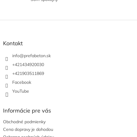
je
5
z
5
Z
hviezdičiek.
á
p
ä
Kontakt
t
i
info
@
prefabeton.sk
e
+421434920030
+421903511869
Facebook
YouTube
Informácie pre vás
Obchodné podmienky
Cena dopravy je dohodou
Ochrana osobných údajov