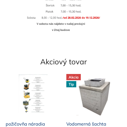
n
o
v
ý
c
h
v
ý
Akciový tovar
r
o
Akcia
b
Tip
k
o
v
,
p
požičovňa náradia
Vodomerná šachta