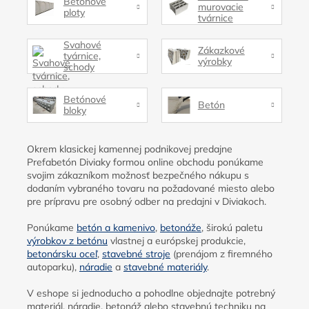
Betónové
murovacie
ploty
tvárnice
Svahové
Zákazkové
tvárnice,
výrobky
schody
Betónové
Betón
bloky
Okrem klasickej kamennej podnikovej predajne
Prefabetón Diviaky formou online obchodu ponúkame
svojim zákazníkom možnosť bezpečného nákupu s
dodaním vybraného tovaru na požadované miesto alebo
pre prípravu pre osobný odber na predajni v Diviakoch.
Ponúkame
betón a kamenivo
,
betonáže
, širokú paletu
výrobkov z betónu
vlastnej a európskej produkcie,
betonársku oceľ
,
stavebné stroje
(prenájom z firemného
autoparku),
náradie
a
stavebné materiály
.
V eshope si jednoducho a pohodlne objednajte potrebný
materiál, náradie, betonáž alebo stavebnú techniku na