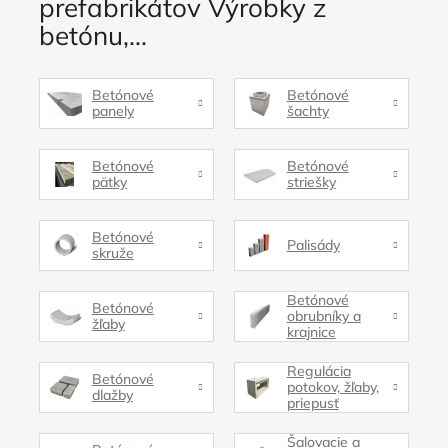
prefabrikátov Výrobky z
betónu,...
Betónové
Betónové
panely
šachty
Betónové
Betónové
pätky
striešky
Betónové
Palisády
skruže
Betónové
Betónové
obrubníky a
žľaby
krajnice
Regulácia
Betónové
potokov, žľaby,
dlažby
priepusť
Šalovacie a