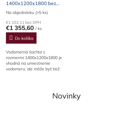
1400x1200x1800 bez
b
dna /hr.steny 200 mm /
k
Na objednávku
(>5 ks)
y
€1 102,11 bez DPH
€1 355,60
z
/ ks
b
Do košíka
e
Vodomerná šachta s
t
rozmermi 1400x1200x1800 je
ó
vhodná na umiestnenie
vodomeru, ale môže byť tiež
n
použitá ako most - priepusť s
u
hrúbkou steny 200 mm. Je
vysoko odolná a poskytuje...
,
Novinky
b
e
t
ó
n