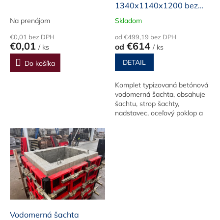
1340x1140x1200 bez
r
dna (komplet zostava)
e
Na prenájom
Skladom
f
€0,01 bez DPH
od €499,19 bez DPH
€0,01
€614
od
a
/ ks
/ ks
b
DETAIL
Do košíka
r
Komplet typizovaná betónová
i
vodomerná šachta, obsahuje
k
šachtu, strop šachty,
nadstavec, oceľový poklop a
á
oceľový rebrík. Možnosť
t
úpravy výšky do 1500 mm
o
v
V
ý
r
o
Vodomerná šachta