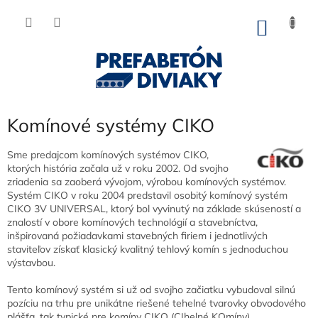
Prejsť
na
NÁKU
obsah
KOŠÍK
Komínové systémy CIKO
Sme predajcom komínových systémov CIKO,
ktorých história začala už v roku 2002. Od svojho
zriadenia sa zaoberá vývojom, výrobou komínových systémov.
Systém CIKO v roku 2004 predstavil osobitý komínový systém
CIKO 3V UNIVERSAL, ktorý bol vyvinutý na základe skúseností a
znalostí v obore komínových technológií a stavebníctva,
inšpirovaná požiadavkami stavebných firiem i jednotlivých
staviteľov získať klasický kvalitný tehlový komín s jednoduchou
výstavbou.
Tento komínový systém si už od svojho začiatku vybudoval silnú
pozíciu na trhu pre unikátne riešené tehelné tvarovky obvodového
plášťa, tak typické pre komíny CIKO (CIhelné KOmíny)