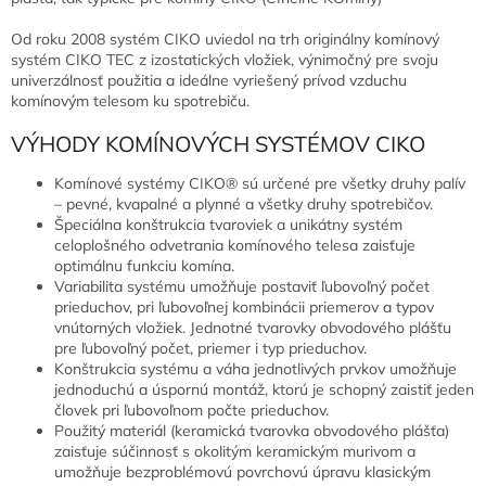
Od roku 2008 systém CIKO uviedol na trh originálny komínový
systém CIKO TEC z izostatických vložiek, výnimočný pre svoju
univerzálnosť použitia a ideálne vyriešený prívod vzduchu
komínovým telesom ku spotrebiču.
VÝHODY KOMÍNOVÝCH SYSTÉMOV CIKO
Komínové systémy CIKO® sú určené pre všetky druhy palív
– pevné, kvapalné a plynné a všetky druhy spotrebičov.
Špeciálna konštrukcia tvaroviek a unikátny systém
celoplošného odvetrania komínového telesa zaisťuje
optimálnu funkciu komína.
Variabilita systému umožňuje postaviť ľubovoľný počet
prieduchov, pri ľubovoľnej kombinácii priemerov a typov
vnútorných vložiek. Jednotné tvarovky obvodového plášťu
pre ľubovoľný počet, priemer i typ prieduchov.
Konštrukcia systému a váha jednotlivých prvkov umožňuje
jednoduchú a úspornú montáž, ktorú je schopný zaistiť jeden
človek pri ľubovoľnom počte prieduchov.
Použitý materiál (keramická tvarovka obvodového plášťa)
zaisťuje súčinnosť s okolitým keramickým murivom a
umožňuje bezproblémovú povrchovú úpravu klasickým