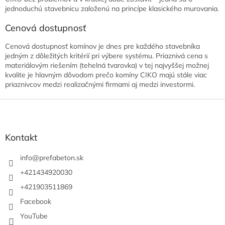
jednoduchú stavebnicu založenú na princípe klasického murovania.
Cenová dostupnosť
Cenová dostupnosť komínov je dnes pre každého stavebníka
jedným z dôležitých kritérií pri výbere systému. Priaznivá cena s
materiálovým riešením (tehelná tvarovka) v tej najvyššej možnej
kvalite je hlavným dôvodom prečo komíny CIKO majú stále viac
priaznivcov medzi realizačnými firmami aj medzi investormi.
Z
á
p
ä
Kontakt
t
i
info
@
prefabeton.sk
e
+421434920030
+421903511869
Facebook
YouTube