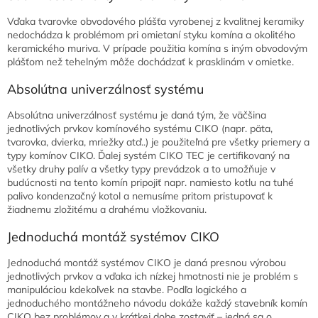
Vďaka tvarovke obvodového plášťa vyrobenej z kvalitnej keramiky
nedochádza k problémom pri omietaní styku komína a okolitého
keramického muriva. V prípade použitia komína s iným obvodovým
plášťom než tehelným môže dochádzať k prasklinám v omietke.
Absolútna univerzálnosť systému
Absolútna univerzálnosť systému je daná tým, že väčšina
jednotlivých prvkov komínového systému CIKO (napr. päta,
tvarovka, dvierka, mriežky atď..) je použiteľná pre všetky priemery a
typy komínov CIKO. Ďalej systém CIKO TEC je certifikovaný na
všetky druhy palív a všetky typy prevádzok a to umožňuje v
budúcnosti na tento komín pripojiť napr. namiesto kotlu na tuhé
palivo kondenzačný kotol a nemusíme pritom pristupovať k
žiadnemu zložitému a drahému vložkovaniu.
Jednoduchá montáž systémov CIKO
Jednoduchá montáž systémov CIKO je daná presnou výrobou
jednotlivých prvkov a vďaka ich nízkej hmotnosti nie je problém s
manipuláciou kdekoľvek na stavbe. Podľa logického a
jednoduchého montážneho návodu dokáže každý stavebník komín
CIKO bez problémov a v krátkej dobe zostaviť – jedná sa o