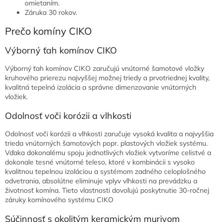
omietaním.
Záruka 30 rokov.
Prečo komíny CIKO
Výborný ťah komínov CIKO
Výborný ťah komínov CIKO zaručujú vnútorné šamotové vložky
kruhového prierezu najvyššej možnej triedy a prvotriednej kvality,
kvalitná tepelná izolácia a správne dimenzovanie vnútorných
vložiek.
Odolnosť voči korózii a vlhkosti
Odolnosť voči korózii a vlhkosti zaručuje vysoká kvalita a najvyššia
trieda vnútorných šamotových popr. plastových vložiek systému.
Vďaka dokonalému spoju jednotlivých vložiek vytvoríme celistvé a
dokonale tesné vnútorné teleso, ktoré v kombinácii s vysoko
kvalitnou tepelnou izoláciou a systémom zadného celoplošného
odvetrania, absolútne eliminuje vplyv vlhkosti na prevádzku a
životnosť komína. Tieto vlastnosti dovoľujú poskytnutie 30-ročnej
záruky komínového systému CIKO
Súčinnosť s okolitým keramickým murivom