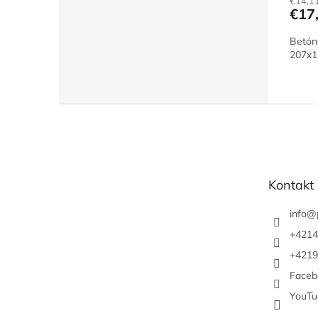
€14,1
€17
Betón
207x1
Z
á
p
ä
t
Kontakt
i
e
info
@
+4214
+4219
Faceb
YouTu