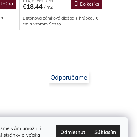
€14,99 bez DPH
 košíka
Do košíka
€18,44
/ m2
 a
Betónová zámková dlažba s hrúbkou 6
cm a vzorom Sasso
Odporúčame
 sme vám umožnili
Odmietnuť
Súhlasím
j stránky a vďaka