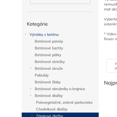
nemusít
mať ako
Preskočiť
Vyberte 
Kategórie
kategórie
exteriér
* Video
Výrobky z betónu
Rover n
Betónové panely
Betónové šachty
Betónové pätky
Betónové striešky
z
d
Betónové skruže
6
Palisády
Najp
Betónové žľaby
Betónové obrubníky a krajnice
Betónové dlažby
Polovegetačné, zelené parkovisko
Chodníkové dlažby
Zámkové dlažby