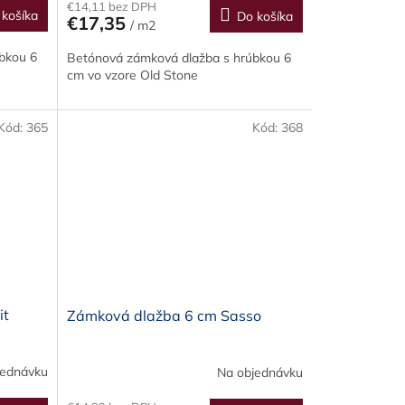
€14,11 bez DPH
 košíka
Do košíka
€17,35
/ m2
bkou 6
Betónová zámková dlažba s hrúbkou 6
cm vo vzore Old Stone
Kód:
365
Kód:
368
it
Zámková dlažba 6 cm Sasso
jednávku
Na objednávku