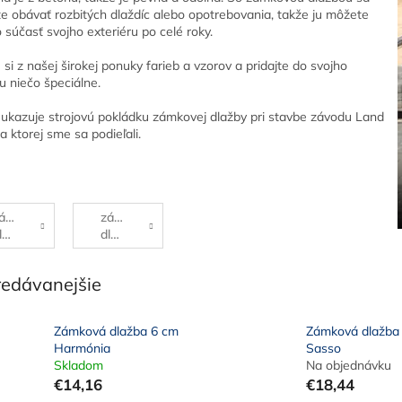
e obávať rozbitých dlaždíc alebo opotrebovania, takže ju môžete
 súčasť svojho exteriéru po celé roky.
si z našej širokej ponuky farieb a vzorov a pridajte do svojho
u niečo špeciálne.
 ukazuje strojovú pokládku zámkovej dlažby pri stavbe závodu Land
a ktorej sme sa podieľali.
ámková
zámková
lažba
dlažba
7
cm
cm
redávanejšie
Zámková dlažba 6 cm
Zámková dlažba
Harmónia
Sasso
Skladom
Na objednávku
€14,16
€18,44