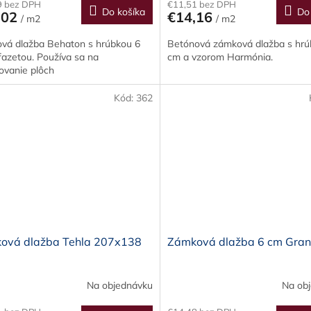
9 bez DPH
€11,51 bez DPH
Do košíka
Do
,02
€14,16
/ m2
/ m2
vá dlažba Behaton s hrúbkou 6
Betónová zámková dlažba s hrú
fazetou. Používa sa na
cm a vzorom Harmónia.
ovanie plôch
Kód:
362
ová dlažba Tehla 207x138
Zámková dlažba 6 cm Gran
Na objednávku
Na ob