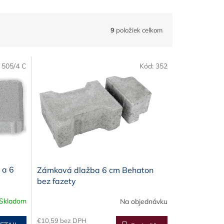
9
položiek celkom
:
505/4 C
Kód:
352
 a 6
Zámková dlažba 6 cm Behaton
bez fazety
Skladom
Na objednávku
€10,59 bez DPH