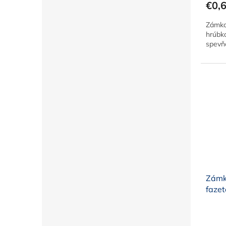
€0,
Zámko
hrúbk
spevň
Zámk
fazet