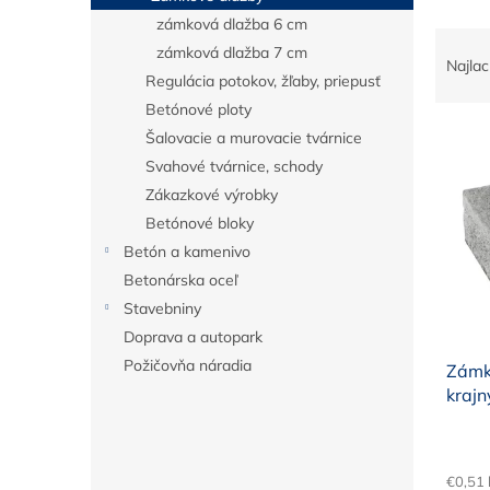
zámková dlažba 6 cm
R
zámková dlažba 7 cm
a
Najlac
Regulácia potokov, žľaby, priepusť
d
e
Betónové ploty
V
n
Šalovacie a murovacie tvárnice
ý
i
Svahové tvárnice, schody
p
e
Zákazkové výrobky
i
p
Betónové bloky
s
r
p
Betón a kamenivo
o
r
d
Betonárska oceľ
o
u
Stavebniny
d
k
Doprava a autopark
u
t
Požičovňa náradia
Zámk
k
o
krajn
t
v
o
v
€0,51