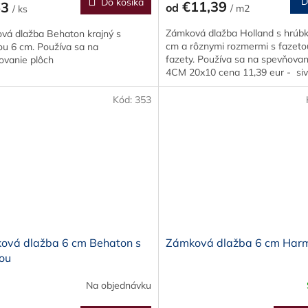
D
Do košíka
€11,39
63
od
/ m2
/ ks
Zámková dlažba Holland s hrúbk
vá dlažba Behaton krajný s
cm a rôznymi rozmermi s fazeto
ou 6 cm. Používa sa na
fazety. Používa sa na spevňovan
ovanie plôch
4CM 20x10 cena 11,39 eur - sivá
Kód:
353
ová dlažba 6 cm Behaton s
Zámková dlažba 6 cm Har
ou
Na objednávku