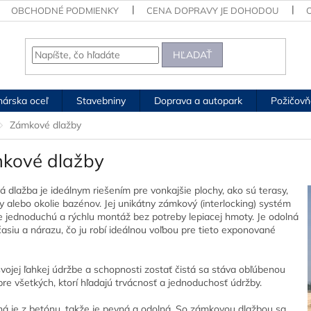
OBCHODNÉ PODMIENKY
CENA DOPRAVY JE DOHODOU
HĽADAŤ
árska oceľ
Stavebniny
Doprava a autopark
Požičovň
Zámkové dlažby
kové dlažby
 dlažba je ideálnym riešením pre vonkajšie plochy, ako sú terasy,
y alebo okolie bazénov. Jej unikátny zámkový (interlocking) systém
e jednoduchú a rýchlu montáž bez potreby lepiacej hmoty. Je odolná
časiu a nárazu, čo ju robí ideálnou voľbou pre tieto exponované
vojej ľahkej údržbe a schopnosti zostať čistá sa stáva obľúbenou
pre všetkých, ktorí hľadajú trvácnosť a jednoduchosť údržby.
á je z betónu, takže je pevná a odolná. So zámkovou dlažbou sa