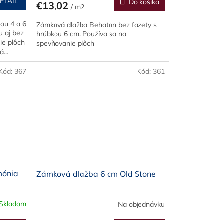
ETAIL
Do košíka
€13,02
/ m2
ou 4 a 6
Zámková dlažba Behaton bez fazety s
u aj bez
hrúbkou 6 cm. Používa sa na
ie plôch
spevňovanie plôch
...
Kód:
367
Kód:
361
mónia
Zámková dlažba 6 cm Old Stone
Skladom
Na objednávku