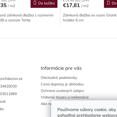
1 bez DPH
€14,48 bez DPH
Do košíka
Do
,35
€17,81
/ m2
/ m2
ová zámková dlažba s rozmermi
Zámková dlažba vo vzore Granit
38 a vzorom Tehla
hrúbke 6 cm
O
v
l
á
d
a
c
i
Informácie pre vás
e
p
Obchodné podmienky
prefabeton.sk
r
Cena dopravy je dohodou
34920030
v
Ochrana osobných údajov
k
03511869
y
Vrátenie tovaru a reklamácie
ook
v
Ako nakupovať
ý
be
Používame súbory cookie, aby
p
pohodlné prehliadanie webove