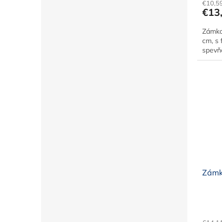
€10,5
€13
Zámko
cm, s 
spevň
Zámk