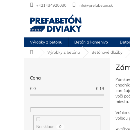
Prejsť
+421434920030
info@prefabeton.sk
na
obsah
Výrobky z betónu
Betón a kamenivo
Beton
Domov
Výrobky z betónu
Betónové dlažby
B
Zám
o
č
Cena
n
Zámková
chodník
ý
€
0
€
19
zaručuj
p
voči po
a
miesta.
n
e
Vďaka s
l
voľbou 
Na sklade
0
Vyrában