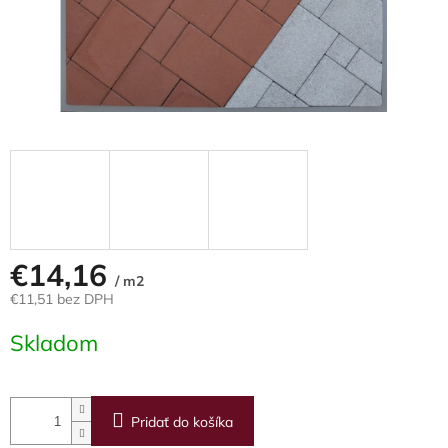
€14,16
/ m2
€11,51 bez DPH
Jednotková
Skladom
cena:
Pridať do košíka