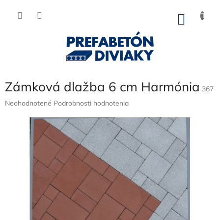
Prejsť
na
NÁKU
obsah
KOŠÍK
Zámková dlažba 6 cm Harmónia
367
Priemerné
Neohodnotené
Podrobnosti hodnotenia
hodnotenie
produktu
je
0,0
z
5
hviezdičiek.