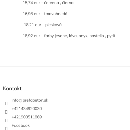
15,74 eur - červená , čierna
16,98 eur - tmavohnedá
18,21 eur - piesková
18,92 eur - farby jesene, láva, onyx, pastello , pyrit
Z
á
p
ä
Kontakt
t
i
info
@
prefabeton.sk
e
+421434920030
+421903511869
Facebook