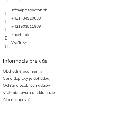
t
i
info
@
prefabeton.sk
e
+421434920030
+421903511869
Facebook
YouTube
Informácie pre vás
Obchodné podmienky
Cena dopravy je dohodou
Ochrana osobných údajov
Vrátenie tovaru a reklamácie
Ako nakupovať