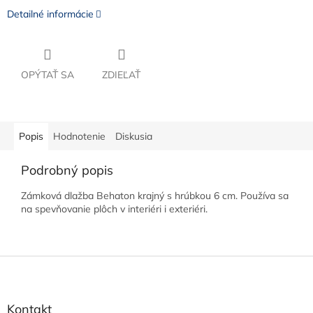
Detailné informácie
OPÝTAŤ SA
ZDIEĽAŤ
Popis
Hodnotenie
Diskusia
Podrobný popis
Zámková dlažba Behaton krajný s hrúbkou 6 cm. Používa sa
na spevňovanie plôch v interiéri i exteriéri.
Z
á
p
ä
Kontakt