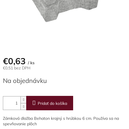
€0,63
/ ks
€0,51 bez DPH
Jednotková
Na objednávku
cena:
Pridať do košíka
Zámková dlažba Behaton krajný s hrúbkou 6 cm. Používa sa na
spevňovanie plôch