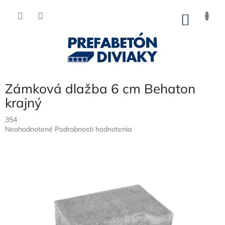
Prejsť
na
NÁKU
obsah
KOŠÍK
Zámková dlažba 6 cm Behaton
krajný
354
Priemerné
Neohodnotené
Podrobnosti hodnotenia
hodnotenie
produktu
je
0,0
z
5
hviezdičiek.