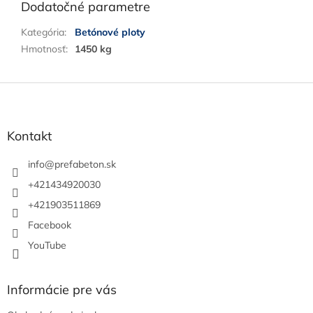
Dodatočné parametre
Kategória
:
Betónové ploty
Hmotnosť
:
1450 kg
Z
á
p
ä
Kontakt
t
i
info
@
prefabeton.sk
e
+421434920030
+421903511869
Facebook
YouTube
Informácie pre vás