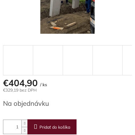
€404,90
/ ks
€329,19 bez DPH
Jednotková
Na objednávku
cena:
Pridať do košíka