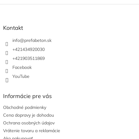
Z
á
p
ä
Kontakt
t
i
info
@
prefabeton.sk
e
+421434920030
+421903511869
Facebook
YouTube
Informácie pre vás
Obchodné podmienky
Cena dopravy je dohodou
Ochrana osobných údajov
Vrátenie tovaru a reklamácie
Ako nakupovať