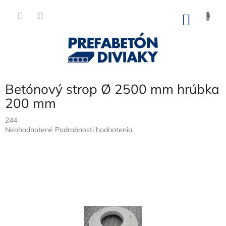
Prejsť
na
NÁKU
obsah
KOŠÍK
Betónový strop Ø 2500 mm hrúbka
200 mm
244
Priemerné
Neohodnotené
Podrobnosti hodnotenia
hodnotenie
produktu
je
0,0
z
5
hviezdičiek.