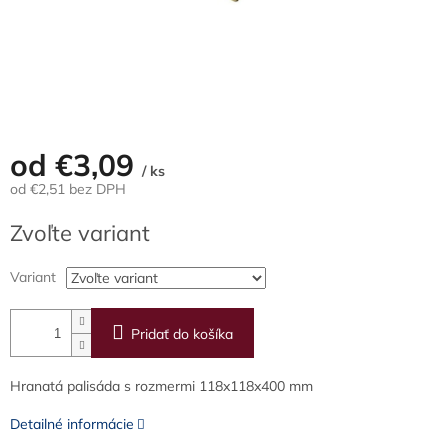
od
€3,09
/ ks
od
€2,51
bez DPH
Jednotková
Zvoľte variant
cena:
Variant
Pridať do košíka
Hranatá palisáda s rozmermi 118x118x400 mm
Detailné informácie