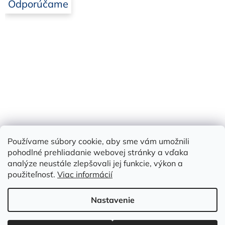
Odporúčame
Používame súbory cookie, aby sme vám umožnili
Bielbet
pohodlné prehliadanie webovej stránky a vďaka
analýze neustále zlepšovali jej funkcie, výkon a
použiteľnosť.
Viac informácií
Vytvoril Shoptet
Nastavenie
Copyright 2026
Prefabetón - Diviaky
. Všetky práva vyhradené.