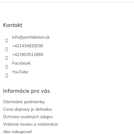
Z
á
p
ä
Kontakt
t
i
info
@
prefabeton.sk
e
+421434920030
+421903511869
Facebook
YouTube
Informácie pre vás
Obchodné podmienky
Cena dopravy je dohodou
Ochrana osobných údajov
Vrátenie tovaru a reklamácie
Ako nakupovať