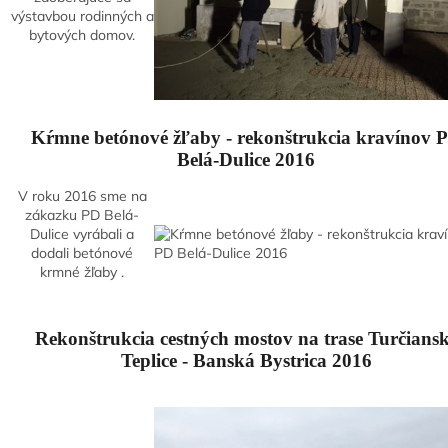
výstavbou rodinných a
bytových domov.
Kŕmne betónové žľaby - rekonštrukcia kravínov 
Belá-Dulice 2016
V roku 2016 sme na
zákazku PD Belá-
Dulice vyrábali a
dodali betónové
krmné žľaby .
Rekonštrukcia cestných mostov na trase Turčians
Teplice - Banská Bystrica 2016