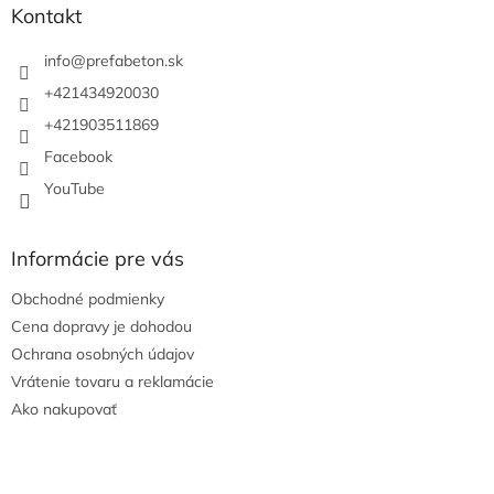
ä
Kontakt
t
i
info
@
prefabeton.sk
e
+421434920030
+421903511869
Facebook
YouTube
Informácie pre vás
Obchodné podmienky
Cena dopravy je dohodou
Ochrana osobných údajov
Vrátenie tovaru a reklamácie
Ako nakupovať