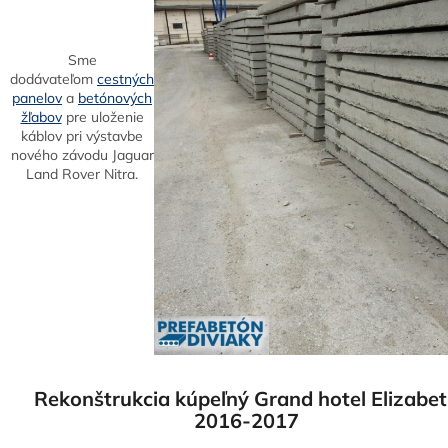
Sme
dodávateľom
cestných
panelov
a
betónových
žľabov
pre uloženie
káblov pri výstavbe
nového závodu Jaguar
Land Rover Nitra.
Rekonštrukcia kúpeľný Grand hotel Elizabe
2016-2017