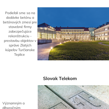
Podieľali sme sa na
dodávke betónu a
betónových zmesí pre
stavebné firmy
zabezpečujúce
rekonštrukciu -
prestavbu objektov v
správe Zlatých
kúpeľov Turčianske
Teplice
Slovak Telekom
Významným a
dlhoročným