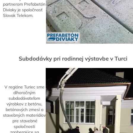
partnerom Prefabetón
Diviaky je spoločnosť
Slovak Telekom.
Subdodávky pri rodinnej výstavbe v Turci
V regióne Turiec sme
dlhoročným
subdodávateľom
výrobkov z betónu,
betónových zmesí a
stavebných materiálov
pre stavebné
spoločnosti
zaoberajúce sa