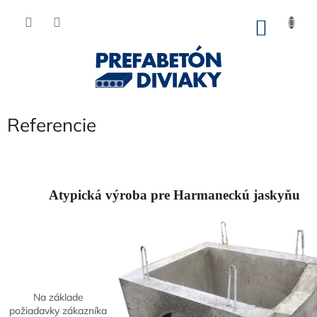
Prejsť
na
NÁKU
obsah
KOŠÍK
Referencie
Atypická výroba pre Harmaneckú jaskyňu
Na základe
požiadavky zákazníka