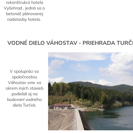
rekonštrukcii hotela
Vyšehrad , jedná sa o
betonáž plánovanej
nadstavby hotela.
VODNÉ DIELO VÁHOSTAV - PRIEHRADA TURČ
V spolupráci so
spoločnosťou
Váhostav sme sa
okrem iných stavieb
podieľali aj na
budovaní vodného
diela Turček.