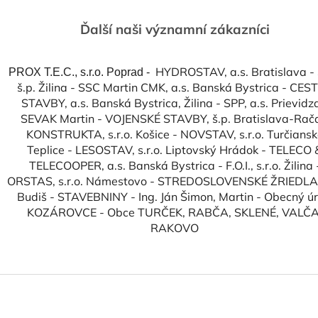
Ďalší naši významní zákazníci
HYDROSTAV, a.s. Bratislava -
PROX T.E.C., s.r.o. Poprad -
š.p. Žilina - SSC Martin CMK, a.s. Banská Bystrica - CES
STAVBY, a.s. Banská Bystrica, Žilina - SPP, a.s. Prievidz
SEVAK Martin - VOJENSKÉ STAVBY, š.p. Bratislava-Rača
KONSTRUKTA, s.r.o. Košice - NOVSTAV, s.r.o. Turčiansk
Teplice - LESOSTAV, s.r.o. Liptovský Hrádok - TELECO 
TELECOOPER, a.s. Banská Bystrica - F.O.I., s.r.o. Žilina 
ORSTAS, s.r.o. Námestovo - STREDOSLOVENSKÉ ŽRIEDLA,
Budiš - STAVEBNINY - Ing. Ján Šimon, Martin - Obecný ú
KOZÁROVCE - Obce TURČEK, RABČA, SKLENÉ, VALČA
RAKOVO
Z
á
p