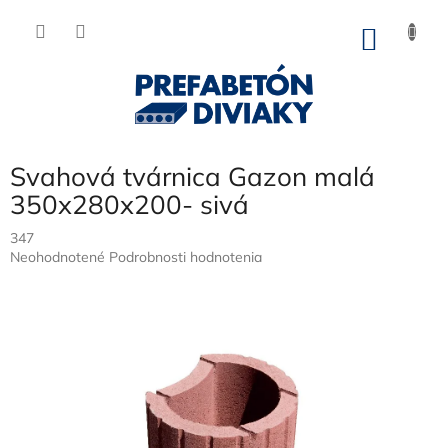
Prejsť
na
NÁKU
obsah
KOŠÍK
Svahová tvárnica Gazon malá
350x280x200- sivá
347
Priemerné
Neohodnotené
Podrobnosti hodnotenia
hodnotenie
produktu
je
0,0
z
5
hviezdičiek.