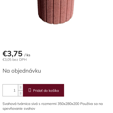
€3,75
/ ks
€3,05 bez DPH
Jednotková
Na objednávku
cena:
Pridať do košíka
Svahová tvárnica sivá s rozmermi 350x280x200 Používa sa na
spevňovanie svahov