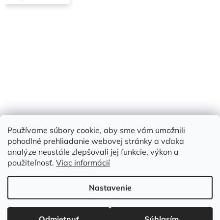
Používame súbory cookie, aby sme vám umožnili
Bielbet
pohodlné prehliadanie webovej stránky a vďaka
analýze neustále zlepšovali jej funkcie, výkon a
použiteľnosť.
Viac informácií
Vytvoril Shoptet
Nastavenie
Copyright 2026
Prefabetón - Diviaky
. Všetky práva vyhradené.
Upraviť nastavenie cookies
Odmietnuť
Súhlasím