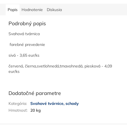
60kg...
Popis
Hodnotenie
Diskusia
Podrobný popis
Svahová tvárnica
farebné prevedenie
sivá - 3,65 eur/ks
červená, čierna,svetlohnedá,tmavohnedá, piesková - 4,09
eur/ks
Dodatočné parametre
Kategória
:
Svahové tvárnice, schody
Hmotnosť
:
20 kg
Z