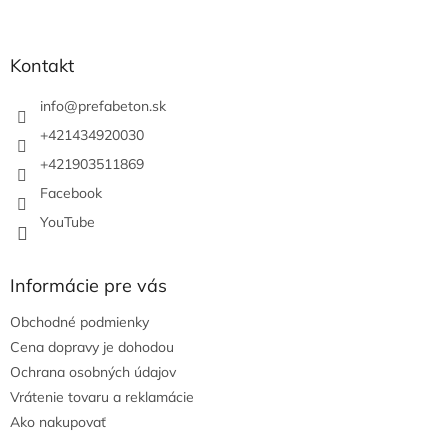
á
p
ä
Kontakt
t
i
info
@
prefabeton.sk
e
+421434920030
+421903511869
Facebook
YouTube
Informácie pre vás
Obchodné podmienky
Cena dopravy je dohodou
Ochrana osobných údajov
Vrátenie tovaru a reklamácie
Ako nakupovať