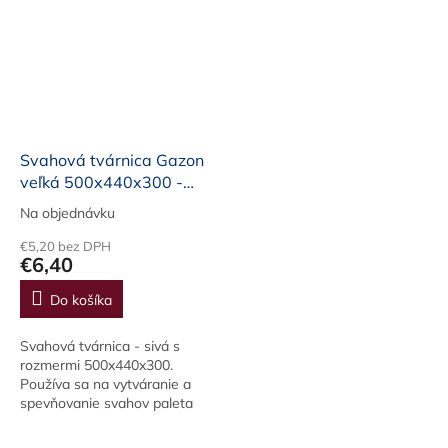
Svahová tvárnica Gazon
veľká 500x440x300 -
sivá
Na objednávku
€5,20 bez DPH
€6,40
Do košíka
Svahová tvárnica - sivá s
rozmermi 500x440x300.
Používa sa na vytváranie a
spevňovanie svahov paleta
/ks ks/kg
paleta/kg 16ks