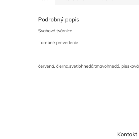
Podrobný popis
Svahová tvárnica
farebné prevedenie
červená, čierna,svetlohnedá,tmavohnedá, piesková
Z
á
p
ä
t
Kontakt
i