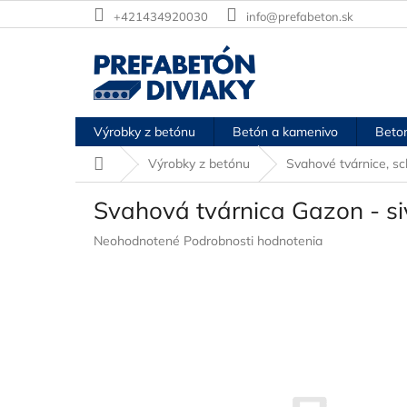
Prejsť
+421434920030
info@prefabeton.sk
na
obsah
Výrobky z betónu
Betón a kamenivo
Beton
Domov
Výrobky z betónu
Svahové tvárnice, s
Svahová tvárnica Gazon - s
Priemerné
Neohodnotené
Podrobnosti hodnotenia
hodnotenie
produktu
je
0,0
z
5
hviezdičiek.