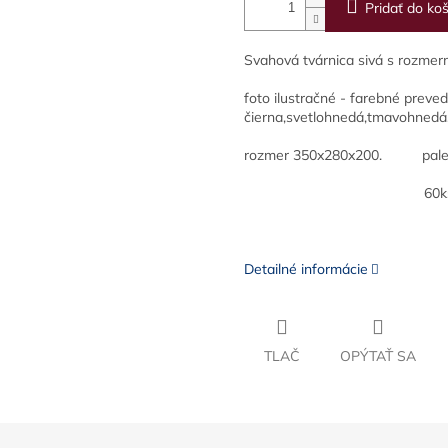
Pridať do koš
Svahová tvárnica sivá s rozme
foto ilustračné - farebné preve
čierna,svetlohnedá,tmavohnedá
rozmer 350x280x200. 
60ks 17k
Detailné informácie
TLAČ
OPÝTAŤ SA