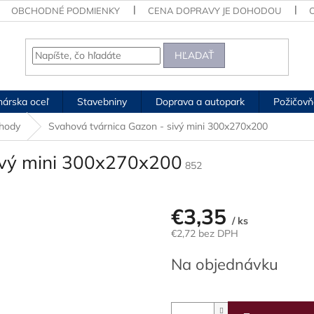
OBCHODNÉ PODMIENKY
CENA DOPRAVY JE DOHODOU
HĽADAŤ
árska oceľ
Stavebniny
Doprava a autopark
Požičovň
chody
Svahová tvárnica Gazon - sivý mini 300x270x200
ivý mini 300x270x200
852
€3,35
/ ks
€2,72 bez DPH
Jednotková
Na objednávku
cena: