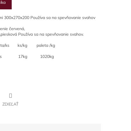
íka
rmi 300x270x200 Používa sa na spevňovanie svahov
denie červená,
,piesková Používa sa na spevňovanie svahov.
paleta/ks ks/kg paleta /kg
g 1020kg
ZDIEĽAŤ