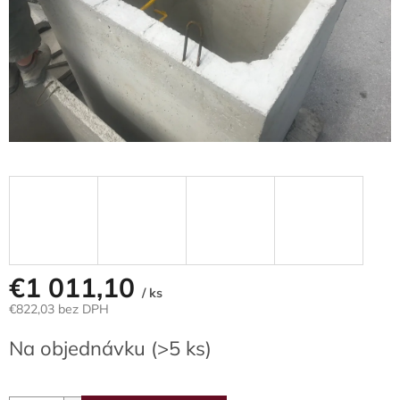
€1 011,10
/ ks
€822,03 bez DPH
Jednotková
Na objednávku
(>5 ks)
cena: