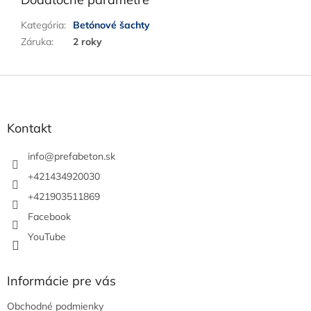
Kategória
:
Betónové šachty
Záruka
:
2 roky
Z
á
p
ä
Kontakt
t
i
info
@
prefabeton.sk
e
+421434920030
+421903511869
Facebook
YouTube
Informácie pre vás
Obchodné podmienky