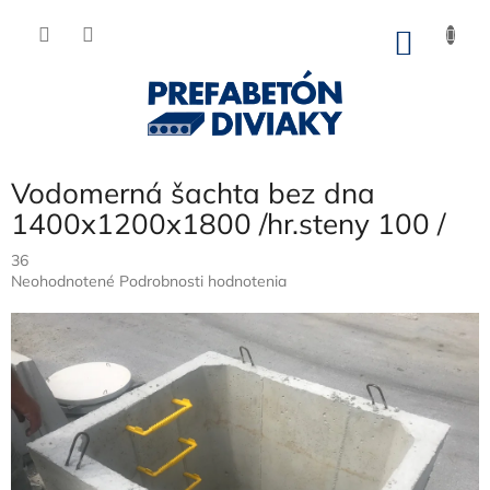
Prejsť
na
NÁKU
obsah
KOŠÍK
Vodomerná šachta bez dna
1400x1200x1800 /hr.steny 100 /
36
Priemerné
Neohodnotené
Podrobnosti hodnotenia
hodnotenie
produktu
je
0,0
z
5
hviezdičiek.