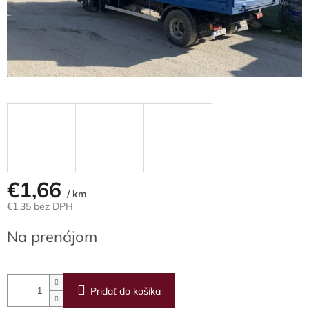
€1,66
/ km
€1,35 bez DPH
Jednotková
Na prenájom
cena:
Pridať do košíka