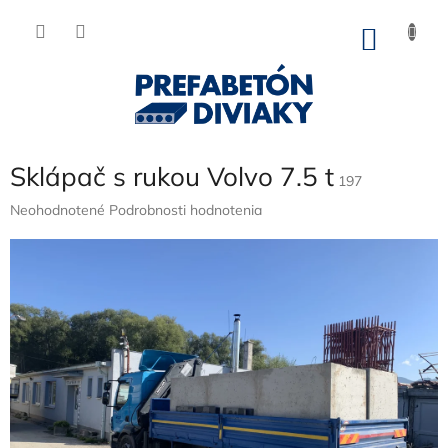
Prejsť
na
NÁKU
obsah
KOŠÍK
Sklápač s rukou Volvo 7.5 t
197
Priemerné
Neohodnotené
Podrobnosti hodnotenia
hodnotenie
produktu
je
0,0
z
5
hviezdičiek.