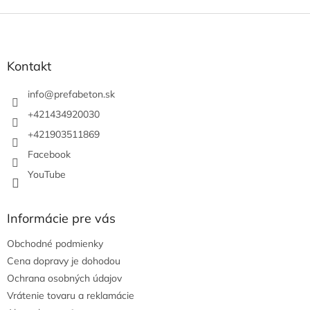
Z
á
p
ä
Kontakt
t
i
info
@
prefabeton.sk
e
+421434920030
+421903511869
Facebook
YouTube
Informácie pre vás
Obchodné podmienky
Cena dopravy je dohodou
Ochrana osobných údajov
Vrátenie tovaru a reklamácie